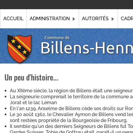
ACCUEIL
ADMINISTRATION
AUTORITÉS
CADR
Commune de
Billens-Hen
Un peu d'histoire...
Au XIIème siècle, la région de Billens était une seigneur
La seigneurie comprenait le territoire de la commune ac
Jorat et le lac Léman
En l'an 1239, Anselme de Billens cède ses droits sur R
Le 30 août 1362, le Chevalier Aymon de Billens vend les
sont restées propriété de la Bourgeoisie de Fribourg.
Il semble qu'un des derniers Seigneurs de Billens fut T
Gardes Suisses, Tobie de Gottrau était, paraît-il un person